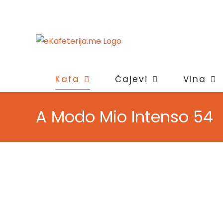
Skip
to
content
Kafa
Čajevi
Vina
A Modo Mio Intenso 54