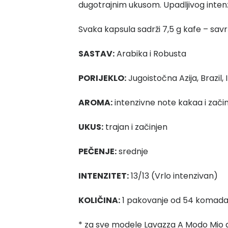
dugotrajnim ukusom. Upadljivog inten
Svaka kapsula sadrži 7,5 g kafe – sav
SASTAV:
Arabika i Robusta
PORIJEKLO:
Jugoistočna Azija, Brazil, I
AROMA:
intenzivne note kakaa i zači
UKUS:
trajan i začinjen
PEČENJE:
srednje
INTENZITET:
13/13 (Vrlo intenzivan)
KOLIČINA:
1 pakovanje od 54 komad
* za sve modele Lavazza A Modo Mio