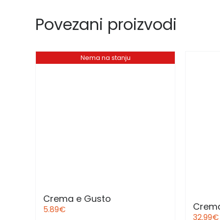
Povezani proizvodi
Nema na stanju
Crema e Gusto
Crem
5.89
€
32.99
€