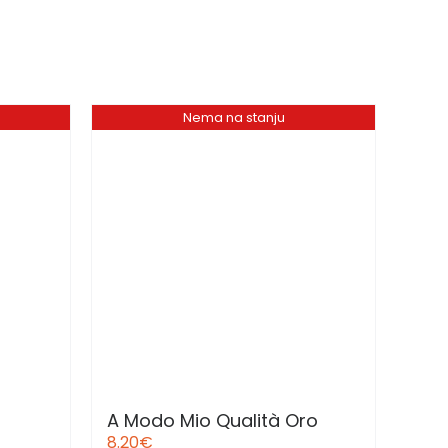
Nema na stanju
A Modo Mio Qualità Oro
8.20
€