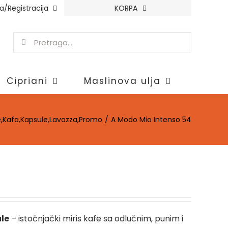
va/Registracija
KORPA
Pretraga
za:
Cipriani
Maslinova ulja
e
,
Kafa
,
Kapsule
,
Lavazza
,
Promo
A Modo Mio Intenso 54
le
– istočnjački miris kafe sa odlučnim, punim i