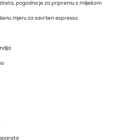
ziteta, pogodna je za pripremu s mlijekom.
ršenu mjeru za savršen espresso.
ndija
na
a
 aparata