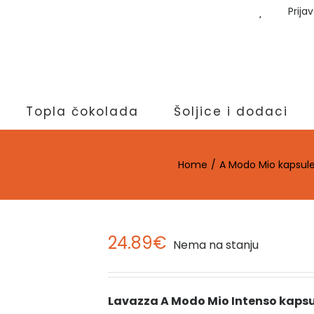
Prija
Topla čokolada
Šoljice i dodaci
Home
A Modo Mio kapsul
24.89
€
Nema na stanju
Lavazza A Modo Mio Intenso kapsu