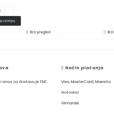
Crema
j u korpu
e
Aroma
Brzi pregled
Brz
количина
ava
Način plaćanja
 iznos za dostavu je 15€.
Visa, MasterCard, Maestro
Gotovina
Virmanski