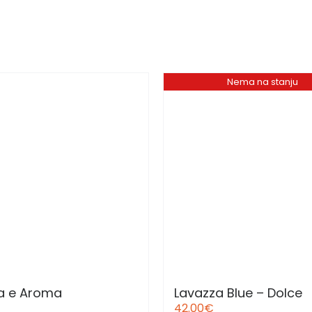
Nema na stanju
a e Aroma
Lavazza Blue – Dolce
42.00
€