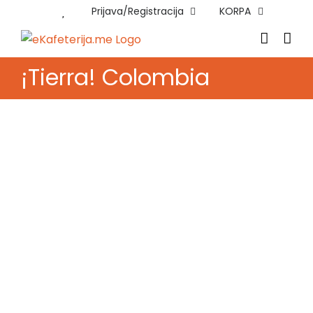
Skip
Prijava/Registracija
KORPA
to
content
¡Tierra! Colombia