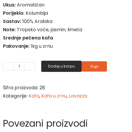
Ukus:
Aromatičan
Porijeklo
: Kolumbija
Sastav:
100% Arabika
Note:
Tropsko voće, jasmin, limeta
Srednje pečena kafa
Pakovanje:
1kg u zrnu
Dodaj u korpu
Kupi
¡Tierra!
Colombia
количина
Šifra proizvoda:
26
Kategorije:
Kafa
,
Kafa u zrnu
,
Lavazza
Povezani proizvodi