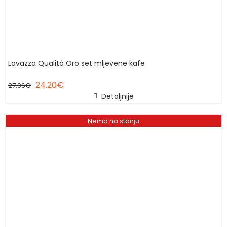
Lavazza Qualità Oro set mljevene kafe
24.20
€
27.96
€
Detaljnije
Nema na stanju