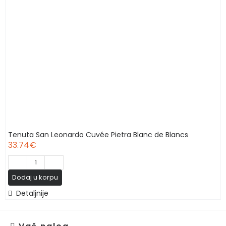
Tenuta San Leonardo Cuvée Pietra Blanc de Blancs
33.74
€
Tenuta
Dodaj u korpu
San
Detaljnije
Leonardo
Cuvée
Pietra