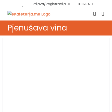
Skip
Prijava/Registracija
KORPA
to
content
Pjenušava vina