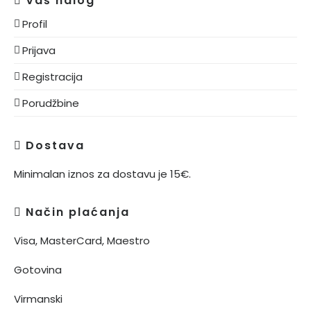
Vaš nalog
Blanc
Profil
de
Prijava
Blancs
количина
Registracija
Porudžbine
Dostava
Minimalan iznos za dostavu je 15€.
Način plaćanja
Visa, MasterCard, Maestro
Gotovina
Virmanski