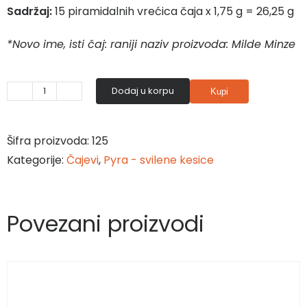
Sadržaj:
15 piramidalnih vrećica čaja x 1,75 g = 26,25 g
*Novo ime, isti čaj: raniji naziv proizvoda: Milde Minze
Dodaj u korpu
Kupi
Biljni
čaj
-
Šifra proizvoda:
125
Smooth
Kategorije:
Čajevi
,
Pyra - svilene kesice
Mint
количина
Povezani proizvodi