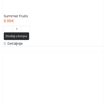
Summer Fruits
8.99
€
Summer
Dodaj u korpu
Fruits
Detaljnije
количина