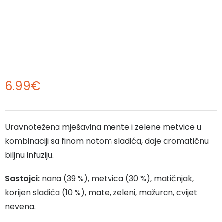
6.99
€
Uravnotežena mješavina mente i zelene metvice u
kombinaciji sa finom notom sladića, daje aromatičnu
biljnu infuziju.
Sastojci:
nana (39 %), metvica (30 %), matičnjak,
korijen sladića (10 %), mate, zeleni, mažuran, cvijet
nevena.