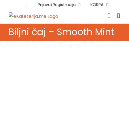
Skip
Prijava/Registracija
KORPA
to
content
Biljni čaj – Smooth Mint