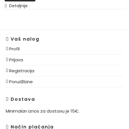
Detaljnije
-
Persischer
Apfel
количина
Vaš nalog
Profil
Prijava
Registracija
Porudžbine
Dostava
Minimalan iznos za dostavu je 15€.
Način plaćanja