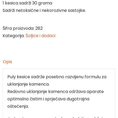
1 kesica sadrži 30 grama
Sadrži netoksične i nekorozivne sastojke.
Šifra proizvoda:
282
Kategorija:
Šoljice i dodaci
Opis
Puly kesice sadrže posebno razvijenu formulu za
uklanjanje kamenca.
Redovno uklanjanje kamenca održava aparate
optimalno čistim i sprječava dugotrajna
oštećenja.