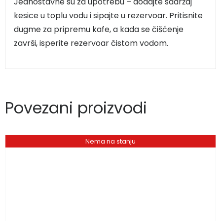
Jednostavne su za upotrebu – dodajte sadržaj
kesice u toplu vodu i sipajte u rezervoar. Pritisnite
dugme za pripremu kafe, a kada se čišćenje
završi, isperite rezervoar čistom vodom.
Povezani proizvodi
Nema na stanju