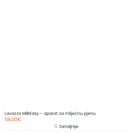
Lavazza MilkEasy – aparat za mliječnu pjenu
59.00
€
Detaljnije