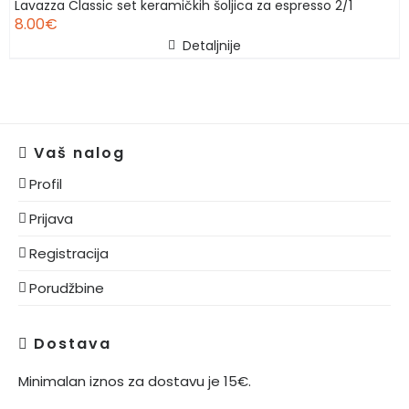
Lavazza Classic set keramičkih šoljica za espresso 2/1
8.00
€
Detaljnije
Vaš nalog
Profil
Prijava
Registracija
Porudžbine
Dostava
Minimalan iznos za dostavu je 15€.