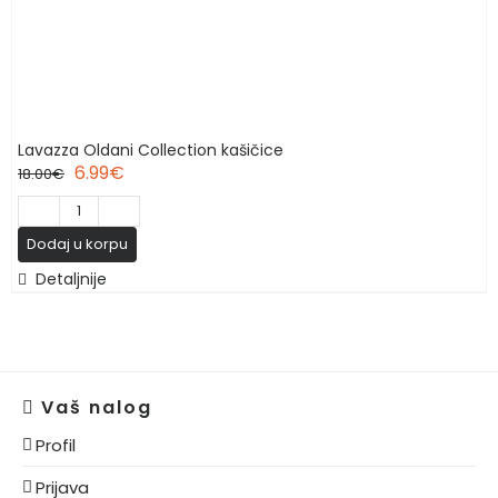
Lavazza Oldani Collection kašičice
6.99
€
18.00
€
Lavazza
Dodaj u korpu
Oldani
Detaljnije
Collection
kašičice
количина
Vaš nalog
Profil
Prijava