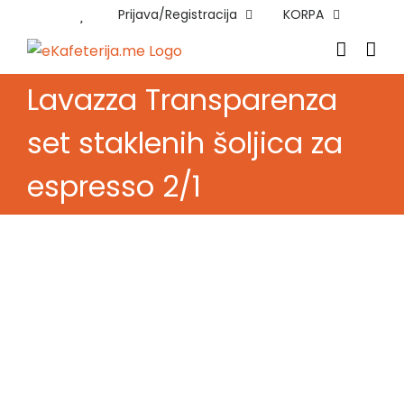
Skip
Prijava/Registracija
KORPA
to
content
Lavazza Transparenza
set staklenih šoljica za
espresso 2/1