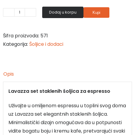
Dodaj u korpu
Kupi
Lavazza
Transparenza
set
Šifra proizvoda:
571
staklenih
Kategorija:
Šoljice i dodaci
šoljica
za
espresso
Opis
2/1
количина
Lavazza set staklenih šoljica za espresso
Uživajte u omiljenom espressu u toplini svog doma
uz Lavazza set elegantnih staklenih šoljica.
Minimalistički dizajn omogućava da u potpunosti
vidite bogatu boju i kremu kafe, pretvarajući svaki