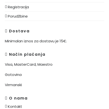
Registracija
Porudžbine
Dostava
Minimalan iznos za dostavu je 15€.
Način plaćanja
Visa, MasterCard, Maestro
Gotovina
Virmanski
O nama
Kontakt