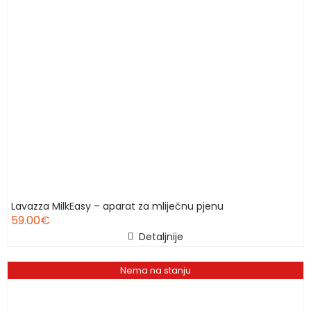
Lavazza MilkEasy – aparat za mliječnu pjenu
59.00
€
Detaljnije
Nema na stanju