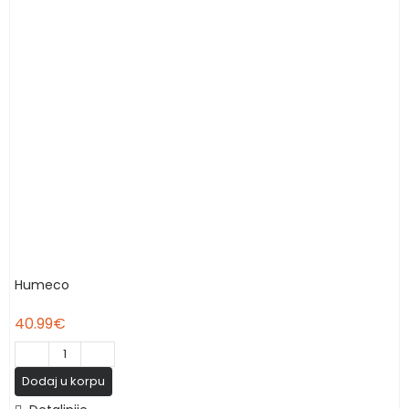
Humeco
40.99
€
Humeco
Dodaj u korpu
количина