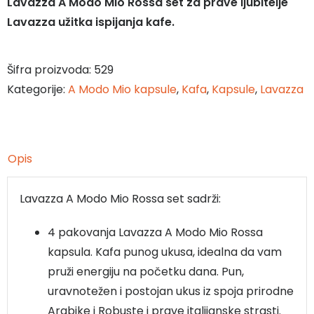
Lavazza A Modo Mio Rossa set za prave ljubitelje
Lavazza užitka ispijanja kafe.
Šifra proizvoda:
529
Kategorije:
A Modo Mio kapsule
,
Kafa
,
Kapsule
,
Lavazza
Opis
Lavazza A Modo Mio Rossa set sadrži:
4 pakovanja Lavazza A Modo Mio Rossa
kapsula. Kafa punog ukusa, idealna da vam
pruži energiju na početku dana. Pun,
uravnotežen i postojan ukus iz spoja prirodne
Arabike i Robuste i prave italijanske strasti.