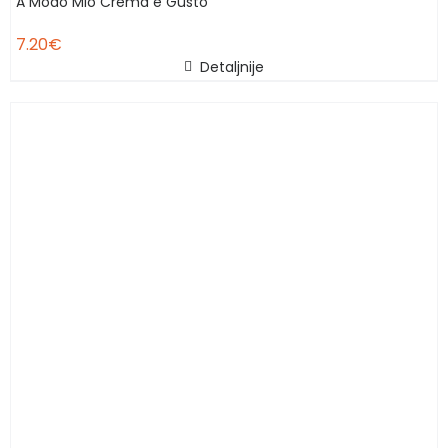
A Modo Mio Crema e Gusto
7.20
€
Detaljnije