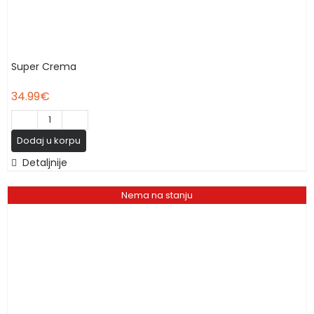
Super Crema
34.99
€
Super
Dodaj u korpu
Crema
Detaljnije
количина
Nema na stanju